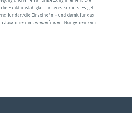
egung und Hilfe zur Umsetzung in einem. Die
die Funktionsfähigkeit unseres Körpers. Es geht
rnd für den/die Einzelne*n – und damit für das
inn im Zusammenhalt wiederfinden. Nur gemeinsam