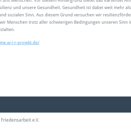
 uns Menschen. Vor diesem Hintergrund bietet das Kartenset Anr
lienz und unsere Gesundheit. Gesundheit ist dabei weit mehr als 
nd sozialen Sinn. Aus diesem Grund versuchen wir resilienzförde
dass wir Menschen trotz aller schwierigen Bedingungen unseren S
stalten.
ume.w-i-r-projekt.de/
Friedensarbeit e.V.